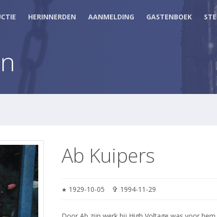
CTIE
HERINNERDEN
AANMELDING
GASTENBOEK
STE
en
Ab Kuipers
✞
1929-10-05
1994-11-29
★
Door Ab zijn werk bij High Voltage was voor hem 