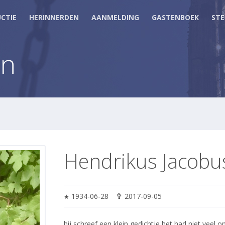
CTIE
HERINNERDEN
AANMELDING
GASTENBOEK
STE
en
Hendrikus Jacobu
✞
1934-06-28
2017-09-05
★
hij schreef een klein gedichtje het had niet veel 