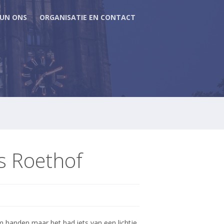
UN ONS
ORGANISATIE EN CONTACT
s Roethof
om handen maar het had iets van een lichtje